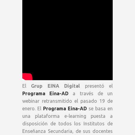
El
Grup EINA Digital
presentó el
Programa Eina-AD
a través de un
webinar retransmitido el pasado 19 de
enero. El
Programa Eina-AD
se basa en
una plataforma e-learning puesta a
disposición de todos los Institutos de
Enseñanza Secundaria, de sus docentes